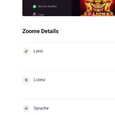
Zoome Details
Limit
Lizenz
Sprache