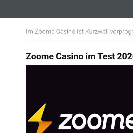
Im Zoome Casino ist Kurzweil vorprog
Zoome Casino im Test 202