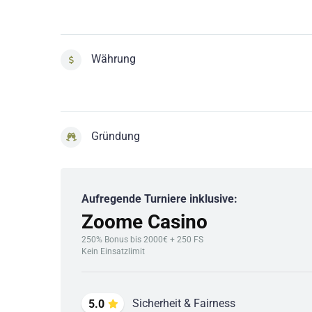
Währung
Gründung
Aufregende Turniere inklusive:
Zoome Casino
250% Bonus bis 2000€ + 250 FS
Kein Einsatzlimit
Sicherheit & Fairness
5.0