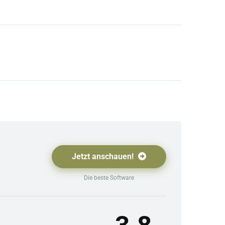
Jetzt anschauen!
Die beste Software