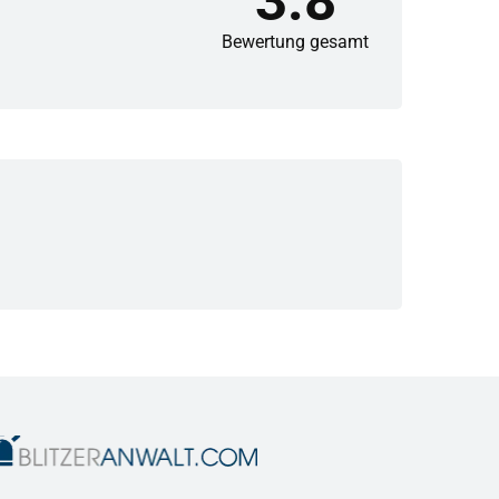
3.8
Bewertung gesamt