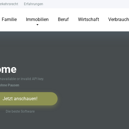
erkehrsrecht
Erfahrungen
Familie
Immobilien
Beruf
Wirtschaft
Verbrauch
ome
unavailable or invalid API key.
e ohne Pausen
Jetzt anschauen!
Die beste Software