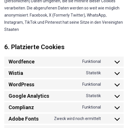
(persönlichen) Daten umgehen, die sie mithilfe dieser Cookies
verarbeiten. Die abgerufenen Daten werden so weit wie möglich
anonymisiert. Facebook, X (Formerly Twitter), WhatsApp,
Instagram, TikTok und Pinterest hat seine Sitze in den Vereinigten
Staaten
6. Platzierte Cookies
Wordfence
Funktional
Consent
Wistia
to
Statistik
Consent
service
WordPress
to
Funktional
wordfence
Consent
service
Google Analytics
to
Statistik
wistia
Consent
service
Complianz
to
Funktional
wordpress
Consent
service
Adobe Fonts
to
Zweck wird noch ermittelt
google-
Consent
service