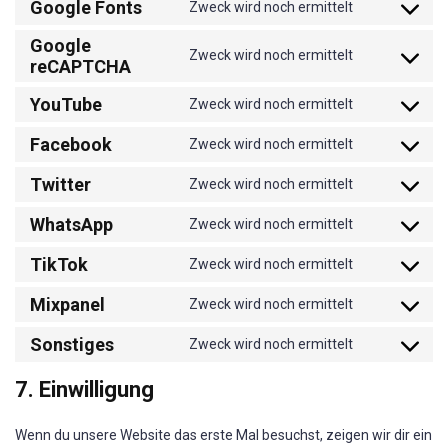
analytics
Google Fonts
to
Zweck wird noch ermittelt
complianz
Consent
service
Google
to
Zweck wird noch ermittelt
adobe-
reCAPTCHA
Consent
service
fonts
to
google-
YouTube
Zweck wird noch ermittelt
Consent
service
fonts
Facebook
to
Zweck wird noch ermittelt
google-
Consent
service
recaptcha
Twitter
to
Zweck wird noch ermittelt
youtube
Consent
service
WhatsApp
to
Zweck wird noch ermittelt
facebook
Consent
service
TikTok
to
Zweck wird noch ermittelt
twitter
Consent
service
Mixpanel
to
Zweck wird noch ermittelt
whatsapp
Consent
service
Sonstiges
to
Zweck wird noch ermittelt
tiktok
Consent
service
to
7. Einwilligung
mixpanel
service
sonstiges
Wenn du unsere Website das erste Mal besuchst, zeigen wir dir ein