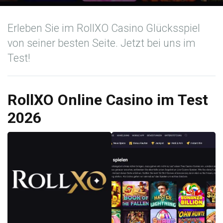
Erleben Sie im RollXO Casino Glücksspiel
von seiner besten Seite. Jetzt bei uns im
Test!
RollXO Online Casino im Test
2026