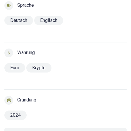
Sprache
Deutsch
Englisch
Währung
Euro
Krypto
Gründung
2024