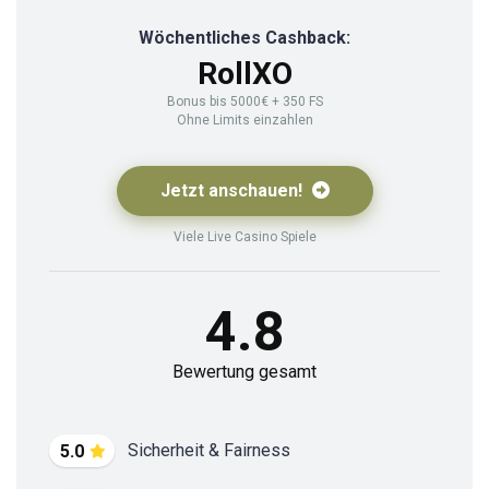
Wöchentliches Cashback:
RollXO
Bonus bis 5000€ + 350 FS
Ohne Limits einzahlen
Jetzt anschauen!
Viele Live Casino Spiele
4.8
Bewertung gesamt
Sicherheit & Fairness
5.0