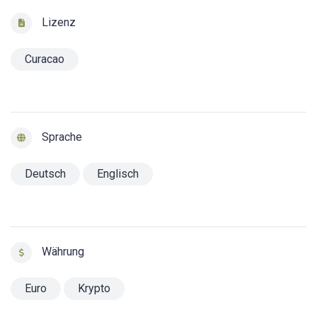
Lizenz
Curacao
Sprache
Deutsch
Englisch
Währung
Euro
Krypto