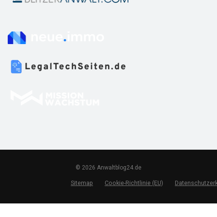
© 2026 Anwaltblog24.de
Sitemap
Cookie-Richtlinie (EU)
Datenschutzerk