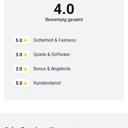
4.0
Bewertung gesamt
Sicherheit & Fairness
5.0
Spiele & Software
3.0
Bonus & Angebote
3.0
Kundendienst
5.0