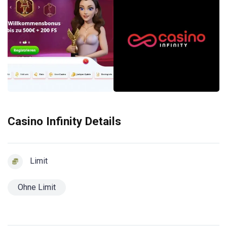
Casino Infinity Details
Limit
Ohne Limit