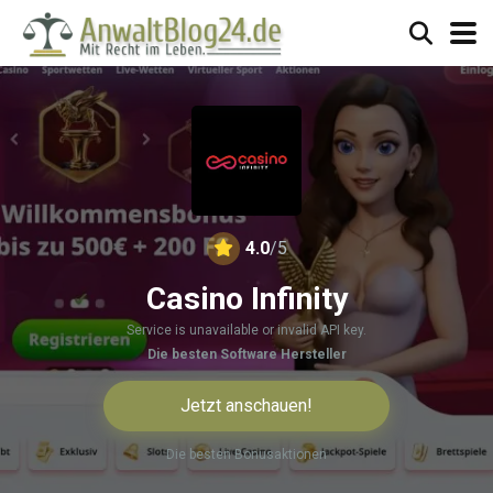
4.0
/5
Casino Infinity
Service is unavailable or invalid API key.
Die besten Software Hersteller
Jetzt anschauen!
Die besten Bonusaktionen