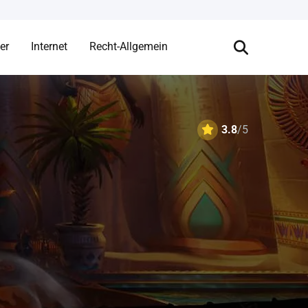
er
Internet
Recht-Allgemein
3.8
/5