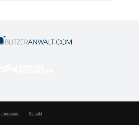
Impressum
Kontakt