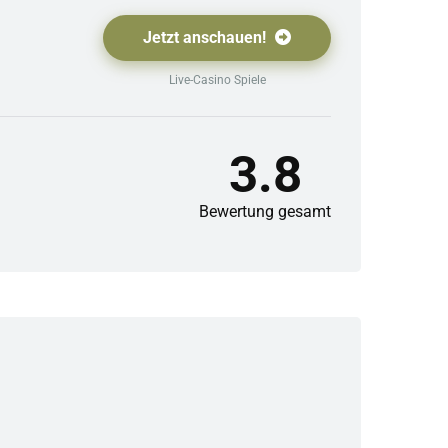
Jetzt anschauen!
Live-Casino Spiele
3.8
Bewertung gesamt