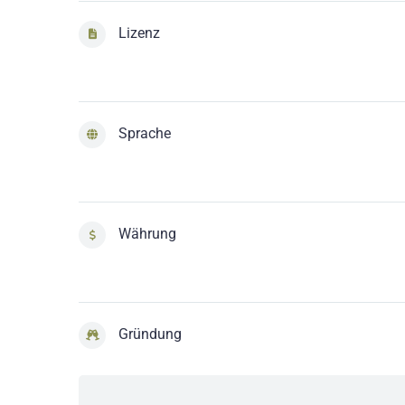
Lizenz
Sprache
Währung
Gründung