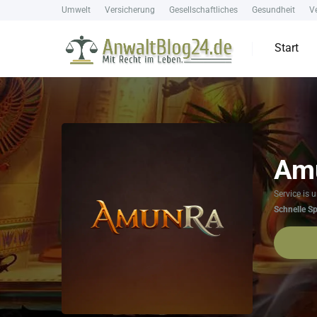
Umwelt
Versicherung
Gesellschaftliches
Gesundheit
V
Start
Am
Service is 
Schnelle Sp