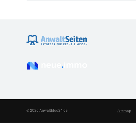
© 2026 Anwaltblog24.de
Sitemap