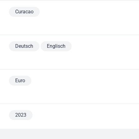
Curacao
Deutsch
Englisch
Euro
2023