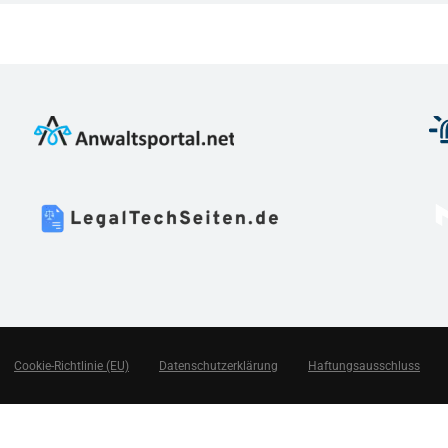
Cookie-Richtlinie (EU)
Datenschutzerklärung
Haftungsausschluss